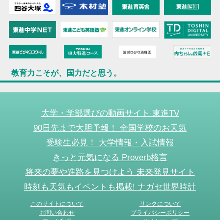
教育力こそが、国力だと思う。
大学・学部選びの動画サイト 東進TV
90日先まで大胆予報！ 全国学校のお天気
受験生必見！ 大学情報・入試情報
きっと元気になる Proverb格言
将来の夢や進路を見つけよう 未来発見サイト
時刻も天気もイベントも掲載! ナガセ世界時計
このサイトについて
リンクについて
お問い合わせ
プライバシーポリシー