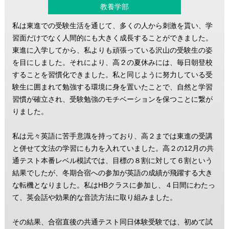
教養学部
私は東進での受験生活を通じて、多くの人から刺激を貰い、学
習面だけでなく人間的にも大きく成長することができました。
東進に入学してから、私よりも頑張っている沢山の受験生の姿
を目にしました。それにより、高２の夏休みには、毎日朝登校
することを習慣化できました。私と同じように努力している受
験生に囲まれて勉強する環境に身を置いたことで、自然と学習
習慣が確立され、受験勉強のモチベーションを保つことに繋が
りました。
私は元々英語に苦手意識を持っており、高２までは東進の受講
と併せて文法の学習にも力を入れていました。高２の12月の共
通テスト本番レベル模試では、目標の８割に対して６割という
結果でしたが、冬期合宿への参加が英語の成績が飛躍する大き
な転機となりました。私はHBクラスに参加し、４日間にわたっ
て、英会話や効果的な音読方法に取り組みました。
その結果、合宿直後の共通テスト同日体験受験では、初めて試