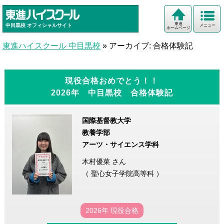
東進
中目黒校
オフィシャルサイト
メニュー
ホームページ
東進ハイスクール 中目黒校
»
アーカイブ: 合格体験記
現役合格おめでとう！！
2026年 中目黒校 合格体験記
国際基督教大学
教養学部
アーツ・サイエンス学科
木村優菜 さん
（ 聖心女子学院高等科 ）
2026年 現役合格