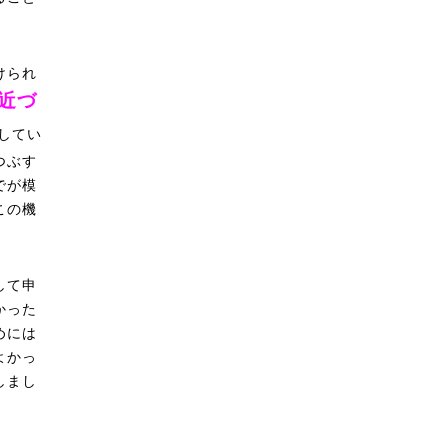
けられ
近づ
してい
つぶす
でが模
この機
して申
かった
めには
よかっ
しまし