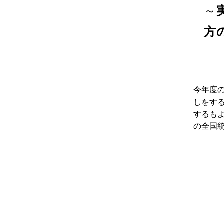
～
方
今年度
しをす
するも
の全国