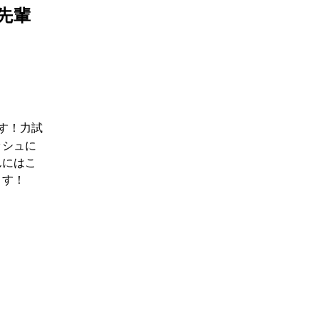
先輩
す！力試
ッシュに
んにはこ
ます！