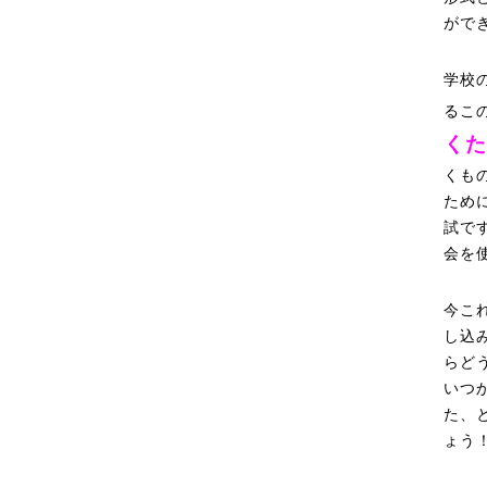
がで
学校
るこ
くた
くも
ため
試で
会を
今こ
し込
らど
いつ
た、
ょう