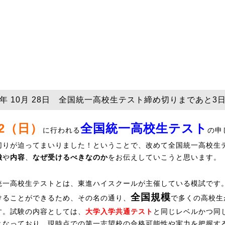
25年 10月 28日 全国統一高校生テスト締め切りまであと3
/2（日）
全国統一高校生テスト
に行われる
の申
切りが迫ってまいりました！ということで、改めて全国統一高校生
徴
や
内容
、
なぜ受けるべきなのか
をお伝えしていこうと思います。
統一高校生テストとは、東進ハイスクールが主催している模試です
全国規模
けることができるため、その名の通り、
で多くの高校生
す。試験の内容としては、
大学入学共通テスト
と同じレベルかつ同
となっており、現時点での第一志望校の合格可能性や実力を把握す