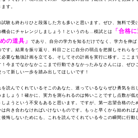
きます。
の試験も終わりひと段落した方も多いと思います。ぜひ、無料で受
「合格に
の機会にチャレンジしましょう！というのも…模試とは
めの道具」
であり、自分の学力を知るだけでなく、学力を伸ば
のです。結果を振り返り、科目ごとに自分の弱点を把握しそれらを
に必要な勉強計画を立てる。そしてその計画を実行に移す。ここま
す！今までなかなかここまで行動できなかったみなさんには、ぜひ
使って新しい一歩を踏み出してほしいです！
れを読んでくれているそこのあなた、迷っているならぜひ勇気を出
みましょう！確かに、実力を測られるのは怖いことですし点数が低
うしようという不安もあると思います。ですが、第一志望合格のた
かは向き合わなければいけないものです。もっと早くから始めれば
と後悔しないためにも、これを読んでくれている今この瞬間に行動
！