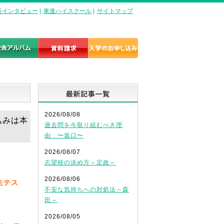
長インタビュー
|
東進ハイスクール
|
サイトマップ
最新記事一覧
2026/08/08
し込みは本
過去問を今取り組むべき理
由 〜坂口〜
2026/08/07
志望校の決め方～定政～
2026/08/06
生テス
不安な気持ちへの対処法～森
田～
2026/08/05