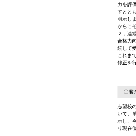
力を評
すとと
明示し
からこ
２，
連
合格力
続して
これま
修正を
〇
君
志望校
いて、
示し、
り現在