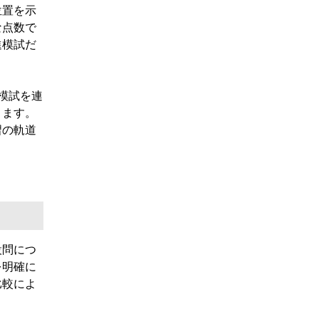
位置を示
な点数で
進模試だ
模試を連
きます。
習の軌道
設問につ
を明確に
比較によ