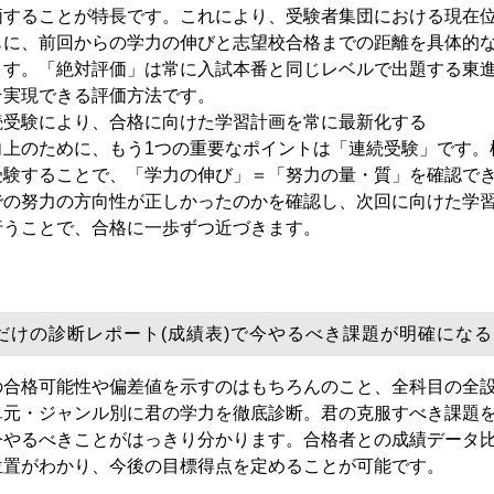
価することが特長です。これにより、受験者集団における現在
もに、前回からの学力の伸びと志望校合格までの距離を具体的
ます。「
絶対評価
」は常に入試本番と同じレベルで出題する
東
そ実現できる評価方法
です。
続受験
により、合格に向けた学習計画を常に最新化する
向上のために、もう1つの重要なポイントは「
連続受験
」です。
受験することで、「
学力の伸び
」＝「
努力の量・質
」を確認で
での努力の方向性が正しかったのかを確認し、次回に向けた学
行うことで、合格に一歩ずつ近づきます。
だけの診断レポート(成績表)で
今やるべき課題が明確に
なる
の合格可能性や偏差値を示すのはもちろんのこと、全科目の全
単元・ジャンル別に君の学力を徹底診断。君の克服すべき課題
今やるべきことがはっきり分かります。
合格者との成績データ
位置がわかり、今後の目標得点を定めることが可能です。