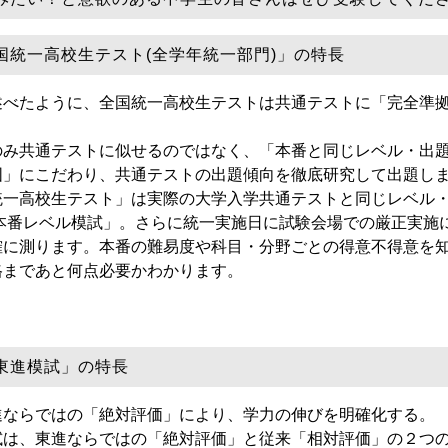
国統一高校生テスト
(全学年統一部門)
」の特長
述べたように、全国統一高校生テストは共通テストに「
完全準
！
のみ共通テストに似せるのではなく、
「本番と同じレベル・出
囲」にこだわり、共通テストの出題傾向を徹底研究して出題
し
統一高校生テスト」は実際の大学入学共通テストと同じレベル
本番レベル模試」
。さらに統一実施日に試験会場での厳正実施
確に測ります。本番の難易度や科目・分野ごとの得意不得意を
格まであと何点必要か
わかります。
東進模試
」の特長
進ならではの「
絶対評価
」により、学力の伸びを明確化する。
試は、東進ならではの「
絶対評価
」と従来「
相対評価
」の２つ