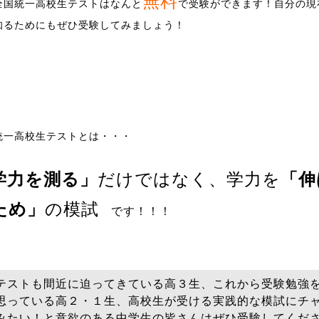
無料
全国統一高校生テストはなんと
で受験ができます！自分の現
知るためにもぜひ受験してみましょう！
統一高校生テストとは・・・
学力を測る」
だけではなく、学力を
「伸
ため」
の模試
です！！！
テストも間近に迫ってきている高３生、これから受験勉強
思っている高２・１生、高校生が受ける実践的な模試にチ
みたい！と意欲のある中学生の皆さんはぜひ受験してくだ