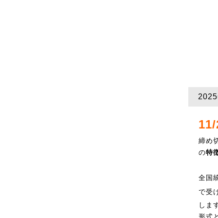
20
11
締め
の
特
全国
で受
しま
形式