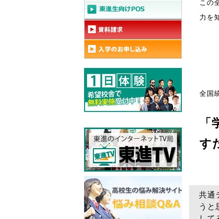
この
力を
全国
「
す
共通
うと
して