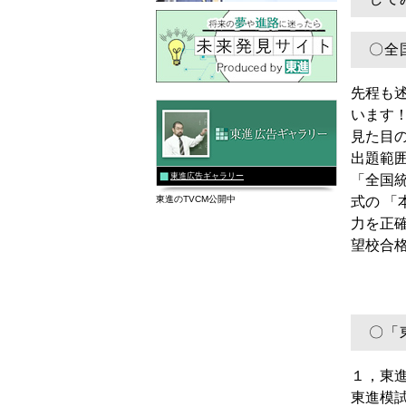
〇
全
先程も
います
見た目
出題範
東進広告ギャラリー
「全国
東進のTVCM公開中
式の
「
力を正
望校合
〇「
１，
東
東進模