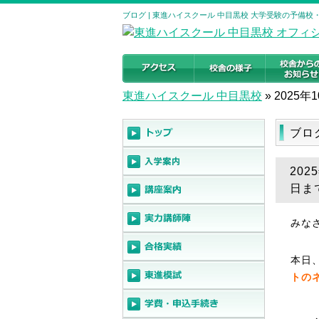
ブログ | 東進ハイスクール 中目黒校 大学受験の予備校
東進ハイスクール 中目黒校
»
2025年
ブロ
202
日ま
みな
本日
トの