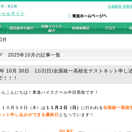
・塾｜東京都
永瀬昭幸 理事
10月
グ 2025年10月の記事一覧
5年 10月 30日 11/2(日)全国統一高校生テストネット申
で！！！
さんこんにちは！東進ハイスクール中目黒校です！
、１０月３０日（木）は
１１月２日（日）
に行われる
全国統一高校
ネット申し込みができる最終日
となっています！