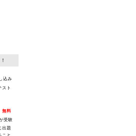
日！
し込み
テスト
。
無料
が受験
じ出題
ること