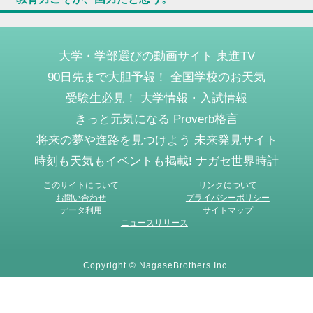
大学・学部選びの動画サイト 東進TV
90日先まで大胆予報！ 全国学校のお天気
受験生必見！ 大学情報・入試情報
きっと元気になる Proverb格言
将来の夢や進路を見つけよう 未来発見サイト
時刻も天気もイベントも掲載! ナガセ世界時計
このサイトについて
リンクについて
お問い合わせ
プライバシーポリシー
データ利用
サイトマップ
ニュースリリース
Copyright © NagaseBrothers Inc.