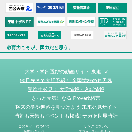
教育力こそが、国力だと思う。
大学・学部選びの動画サイト 東進TV
90日先まで大胆予報！ 全国学校のお天気
受験生必見！ 大学情報・入試情報
きっと元気になる Proverb格言
将来の夢や進路を見つけよう 未来発見サイト
時刻も天気もイベントも掲載! ナガセ世界時計
このサイトについて
リンクについて
お問い合わせ
プライバシーポリシー