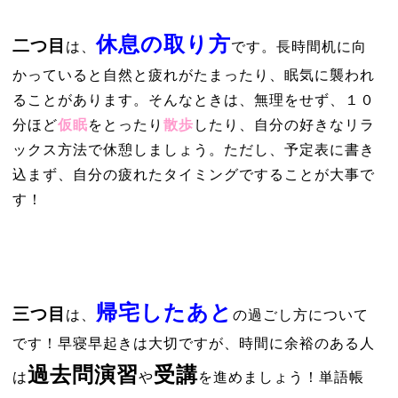
休息の取り方
二つ目
は、
です。長時間机に向
かっていると自然と疲れがたまったり、眠気に襲われ
ることがあります。そんなときは、無理をせず、１０
分ほど
仮眠
をとったり
散歩
したり、自分の好きなリラ
ックス方法で休憩しましょう。ただし、予定表に書き
込まず、自分の疲れたタイミングですることが大事で
す！
帰宅したあと
三つ目
は、
の過ごし方について
です！早寝早起きは大切ですが、時間に余裕のある人
過去問演習
受講
は
や
を進めましょう！単語帳