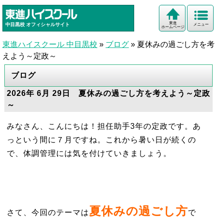
東進
中目黒校
オフィシャルサイト
メニュー
ホームページ
東進ハイスクール 中目黒校
»
ブログ
»
夏休みの過ごし方を考
えよう～定政～
ブログ
2026年 6月 29日 夏休みの過ごし方を考えよう～定政
～
みなさん、こんにちは！担任助手3年の定政です。あ
っという間に７月ですね。これから暑い日が続くの
で、体調管理には気を付けていきましょう。
夏休みの過ごし方
さて、今回のテーマは
で