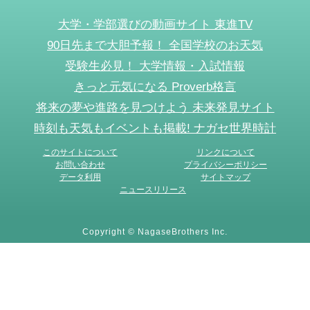
大学・学部選びの動画サイト 東進TV
90日先まで大胆予報！ 全国学校のお天気
受験生必見！ 大学情報・入試情報
きっと元気になる Proverb格言
将来の夢や進路を見つけよう 未来発見サイト
時刻も天気もイベントも掲載! ナガセ世界時計
このサイトについて
リンクについて
お問い合わせ
プライバシーポリシー
データ利用
サイトマップ
ニュースリリース
Copyright © NagaseBrothers Inc.